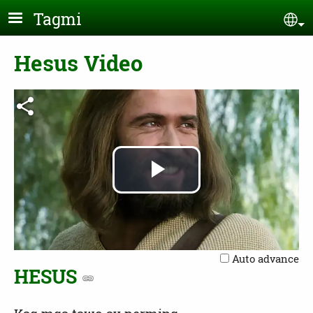
Skip to main content
Tagmi
Se
Hesus Video
Play
Video
Auto advance
HESUS