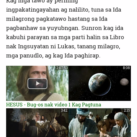
Kag mga tawo ay perming
ingpakatingayahan ag nalilito, tuna sa Ida
milagrong pagkatawo hastang sa Ida
pagbanhaw sa yuyubngan. Sunron kag ida
kabuhi parayan sa mga parti halin sa Libro
nak Ingsuyatan ni Lukas, tanang milagro,
mga panudlo, ag kag Ida paghirap.
2:07:53
8:08
HESUS - Bug-os nak video
1 Kag Pagtuna
3:42
2:15