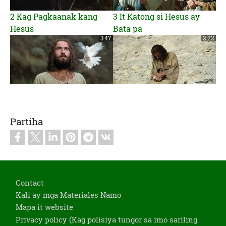
2 Kag Pagkaanak kang
3 It Katong si Hesus ay
Hesus
Bata pa
3:47
2:22
4 Kag Pagbawtismo ni
5 Gingtintar ni Satanas si
Juan kang Hesus
Hesus
Partiha
3:07
1:02
Footer
6 Gingbabantala ni Hesus
7 Kag Istorya nak
Contact
kag Katuparan it mga
Ingtatawag nak Parabula,
Kali ay mga Materiales Namo
Sagradong Kasuyatan
Tungor sa Usang Pariseo
Mapa it website
ag Usang Manugsukot it
Privacy policy (Kag polisiya tungor sa imo sariling