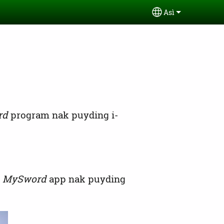
Asì
Select your lan
rd
program nak puyding i-
a
MySword
app nak puyding