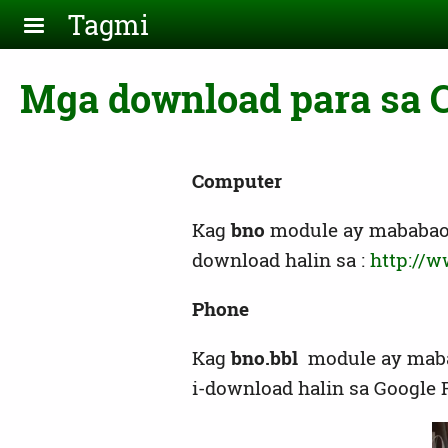
Skip to main content
Tagmi
Mga download para sa 
Computer
Kag
bno
module ay mababaoy
download halin sa :
http://
Phone
Kag
bno.bbl
module ay mabab
i-download halin sa Google P