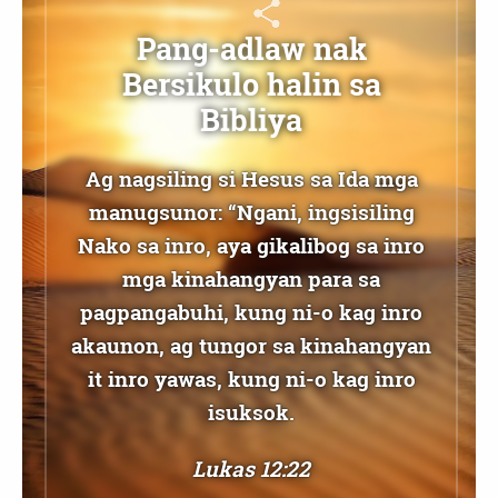
Pang-adlaw nak
Bersikulo halin sa
Bibliya
Ag nagsiling si Hesus sa Ida mga
manugsunor: “Ngani, ingsisiling
Nako sa inro, aya gikalibog sa inro
mga kinahangyan para sa
pagpangabuhi, kung ni-o kag inro
akaunon, ag tungor sa kinahangyan
it inro yawas, kung ni-o kag inro
isuksok.
Lukas 12:22