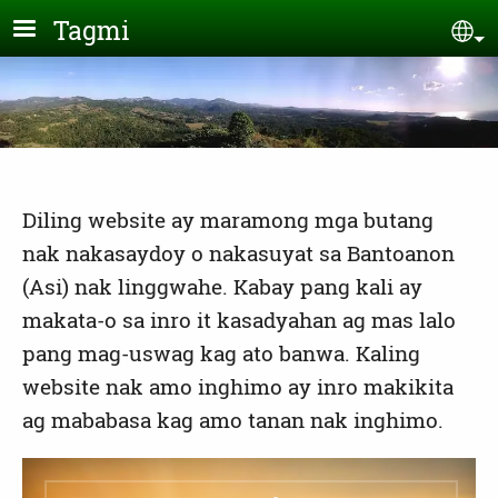
Skip to main content
Tagmi
Se
Diling website ay maramong mga butang
nak nakasaydoy o nakasuyat sa Bantoanon
(Asi) nak linggwahe. Kabay pang kali ay
makata-o sa inro it kasadyahan ag mas lalo
pang mag-uswag kag ato banwa. Kaling
website nak amo inghimo ay inro makikita
ag mababasa kag amo tanan nak inghimo.