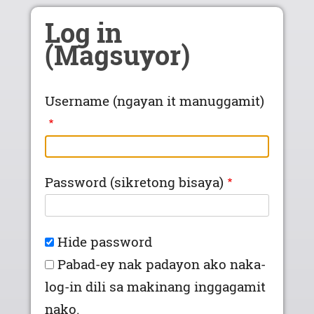
Skip to main content
Log in
(Magsuyor)
Username (ngayan it manuggamit)
Password (sikretong bisaya)
Hide password
Pabad-ey nak padayon ako naka-
log-in dili sa makinang inggagamit
nako.