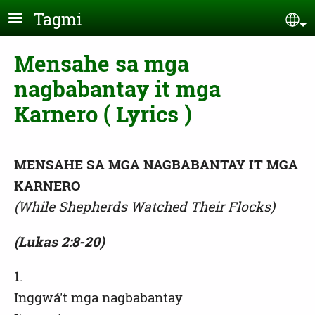
Skip to main content
Tagmi
Se
Mensahe sa mga
nagbabantay it mga
Karnero ( Lyrics )
MENSAHE SA MGA NAGBABANTAY IT MGA
KARNERO
(While Shepherds Watched Their Flocks)
(Lukas 2:8-20)
1.
Inggwá't mga nagbabantay