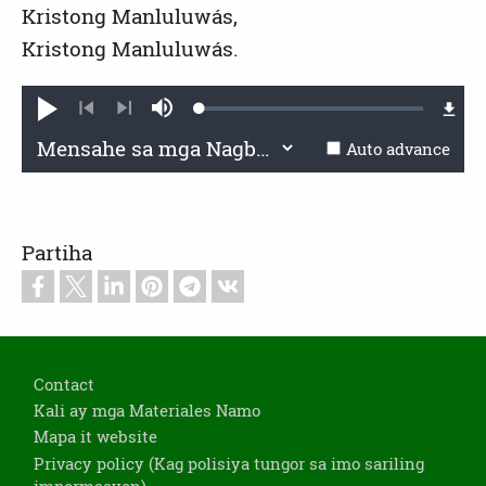
Kristong Manluluwás,
Kristong Manluluwás.
Loaded
:
Mag-
Sarhan
1.33%
andar
kag
Previous
Next
tunog
Auto advance
Partiha
Footer
Contact
Kali ay mga Materiales Namo
Mapa it website
Privacy policy (Kag polisiya tungor sa imo sariling
impormasyon)