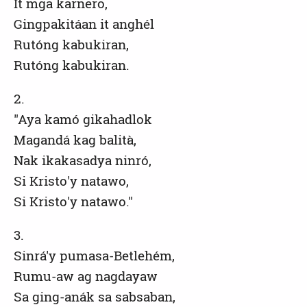
It mga karnero,
Gingpakitáan it anghél
Rutóng kabukiran,
Rutóng kabukiran.
2.
"Aya kamó gikahadlok
Magandá kag balità,
Nak ikakasadya ninró,
Si Kristo'y natawo,
Si Kristo'y natawo."
3.
Sinrá'y pumasa-Betlehém,
Rumu-aw ag nagdayaw
Sa ging-anák sa sabsaban,